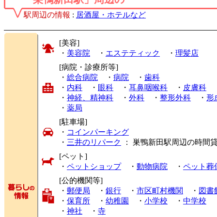
駅周辺の情報
:
居酒屋・ホテルなど
[美容]
・
美容院
・
エステティック
・
理髪店
[病院・診療所等]
・
総合病院
・
病院
・
歯科
・
内科
・
眼科
・
耳鼻咽喉科
・
皮膚科
・
神経、精神科
・
外科
・
整形外科
・
形
・
薬局
[駐車場]
・
コインパーキング
・
三井のリパーク
： 巣鴨新田駅周辺の時間
[ペット]
・
ペットショップ
・
動物病院
・
ペット葬
[公的機関等]
・
郵便局
・
銀行
・
市区町村機関
・
図書
・
保育所
・
幼稚園
・
小学校
・
中学校
・
神社
・
寺