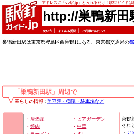
アドレスに「○○駅.jp」と入れるだけ！駅街ガイド
http://巣鴨新田
｜
｜
使い方
よくある質問
ご利用にあたって
巣鴨新田駅は東京都豊島区西巣鴨1にある、東京都交通局の
都
「巣鴨新田駅」周辺で
暮らしの情報
:
美容院・病院・駐車場など
・
居酒屋
・
ビアガーデン
巣鴨
それ
・
焼肉
・
中華
・
ぐ
・
ラーメン
・
すし