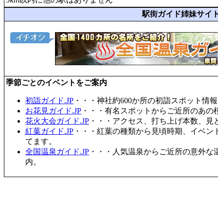
駅街ガイド姉妹サイ
季節ごとのイベントをご案内
初詣ガイド.JP
・・・神社約600か所の初詣スポット情
お花見ガイド.JP
・・・有名スポットからご近所のあの桜
花火大会ガイド.JP
・・・アクセス、打ち上げ本数、見
紅葉ガイド.JP
・・・紅葉の種類から見頃時期、イベン
てます。
全国温泉ガイド.JP
・・・人気温泉からご近所の意外な
内。