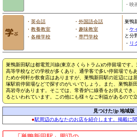
・映画
・
英会話
・
外国語会話
巣鴨
・
教養教室
・
趣味教室
・
ケ
と分
・
各種学校
・
専門学校
・
リ
巣鴨新田駅は都電荒川線(東京さくらトラム)の停留場です
高等学校などの学校が多くあり、通学客で多い停留場でも
ためか何軒か飲食店はありますが、巣鴨新田駅の近辺には
塚駅前停留場などで探すのがいいでしょう。また、巣鴨新田
高岩寺があります。そこでは、常香炉に線香をお供えでき
るといわれています。この他にも様々なご利益があるので
見つけた!jp 地域版
●
駅周辺のあなたのお店を紹介します。掲載に
「巣鴨新田駅」周辺の