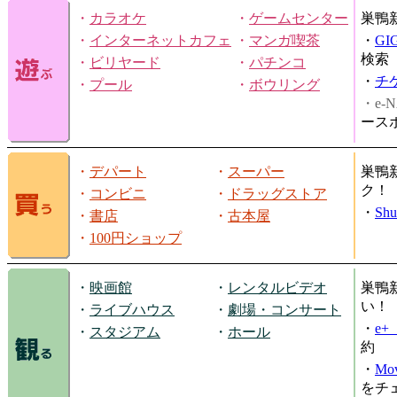
・
カラオケ
・
ゲームセンター
巣鴨
・
インターネットカフェ
・
マンガ喫茶
・
GI
検索
・
ビリヤード
・
パチンコ
・
チ
・
プール
・
ボウリング
・e-N
ース
・
デパート
・
スーパー
巣鴨
ク！
・
コンビニ
・
ドラッグストア
・
Shu
・
書店
・
古本屋
・
100円ショップ
・
映画館
・
レンタルビデオ
巣鴨
い！
・
ライブハウス
・
劇場・コンサート
・
e
・
スタジアム
・
ホール
約
・
Mov
をチ