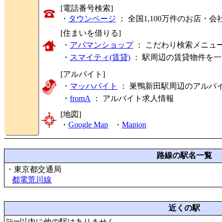
[電話番号検索]
・
タウンページ
： 全国1,100万件のお店
[住まいを借りる]
・
アパマンショップ
： こだわり検索メニュ
・
スマイティ(賃貸)
： 駅周辺の賃貸物件を
[アルバイト]
・
マッハバイト
： 巣鴨新田駅周辺のアルバ
・
fromA
：
アルバイト求人情報
[地図]
・
Google Map
・
Mapion
路線の駅名一覧
・東京都交通局
都電荒川線
近くの駅
5km以内に他の駅はありません