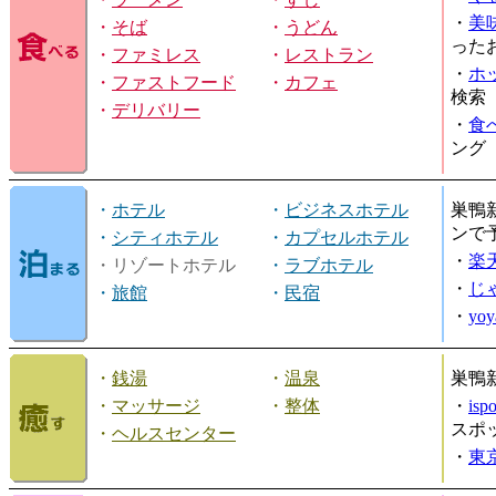
・
美
・
そば
・
うどん
った
・
ファミレス
・
レストラン
・
ホ
・
ファストフード
・
カフェ
検索
・
デリバリー
・
食
ング
・
ホテル
・
ビジネスホテル
巣鴨
ンで
・
シティホテル
・
カプセルホテル
・
楽
・リゾートホテル
・
ラブホテル
・
じ
・
旅館
・
民宿
・
yo
・
銭湯
・
温泉
巣鴨
・
マッサージ
・
整体
・
is
スポ
・
ヘルスセンター
・
東